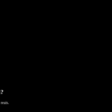
u
?
reais.