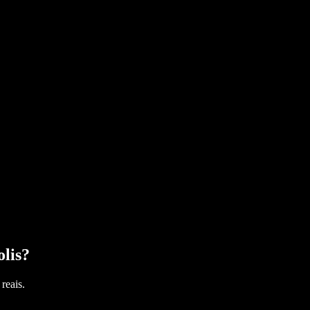
olis
?
reais.