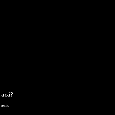
racá
?
reais.