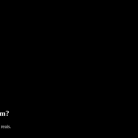
ém
?
reais.