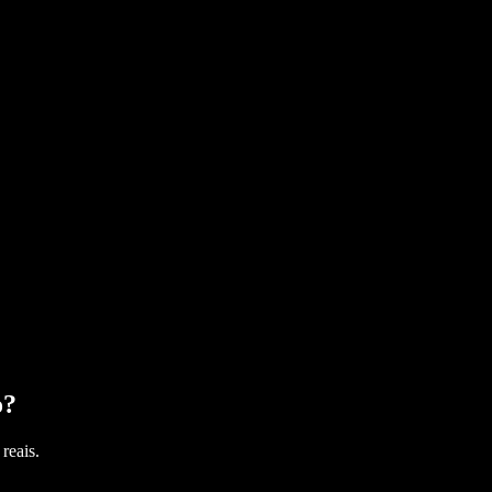
o
?
reais.