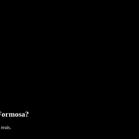
Formosa
?
reais.