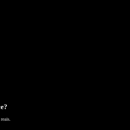
ce
?
reais.