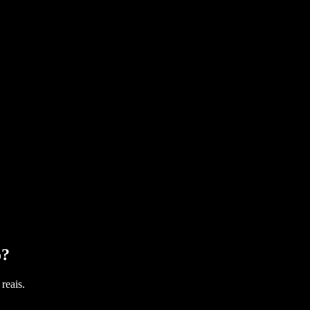
o
?
reais.