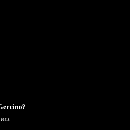
Gercino
?
reais.