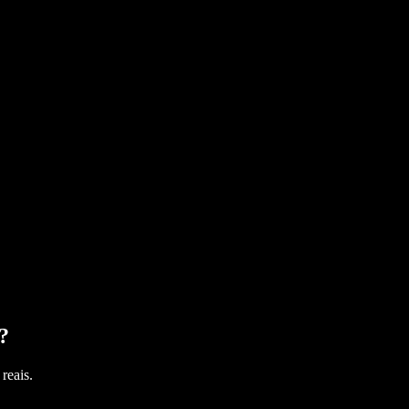
?
reais.