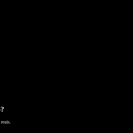
o
?
reais.