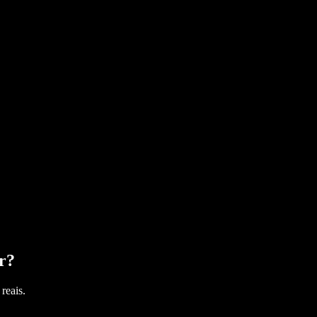
r
?
reais.