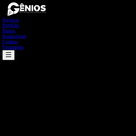
Serviços
Portfólio
Planos
Institucional
Contato
Orçamento
Success
'
acajutiba
'
App