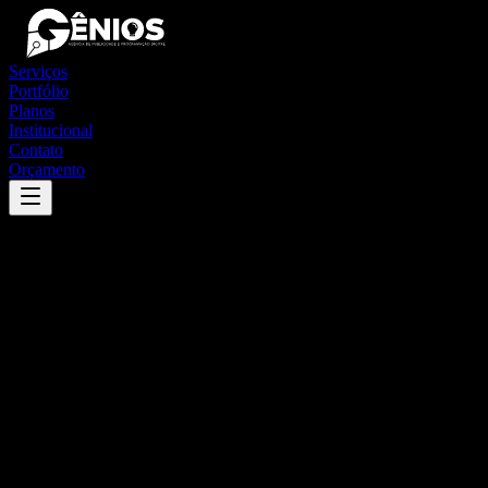
Serviços
Portfólio
Planos
Institucional
Contato
Orçamento
Success
'
adamantina
'
App