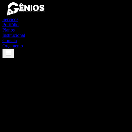
Serviços
Portfólio
Planos
Institucional
Contato
Orçamento
Success
'
afonso cláudio
'
App
{100}