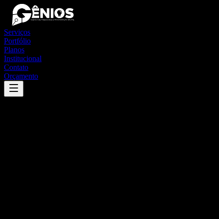
Serviços
Portfólio
Planos
Institucional
Contato
Orçamento
Success
'
afonso cunha
'
App
{100}