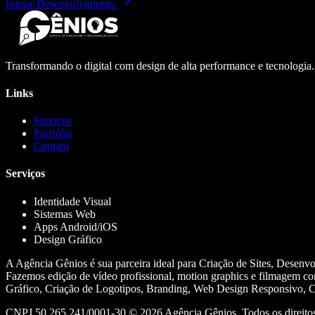
Iniciar Desenvolvimento
Transformando o digital com design de alta performance e tecnologia
Links
Serviços
Portfólio
Contato
Serviços
Identidade Visual
Sistemas Web
Apps Android/iOS
Design Gráfico
A Agência Gênios é sua parceira ideal para Criação de Sites, Desenv
Fazemos edição de vídeo profissional, motion graphics e filmagem co
Gráfico, Criação de Logotipos, Branding, Web Design Responsivo, Cr
CNPJ 50.265.241/0001-30 ©
2026
Agência Gênios. Todos os direitos