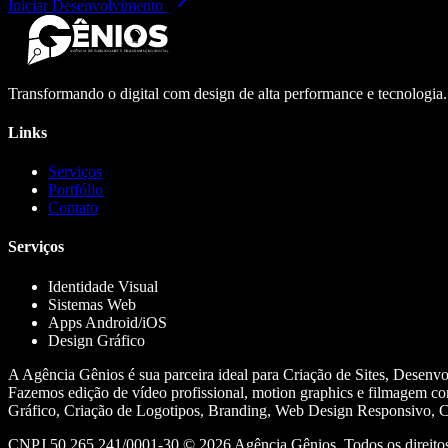
Iniciar Desenvolvimento
Transformando o digital com design de alta performance e tecnologia
Links
Serviços
Portfólio
Contato
Serviços
Identidade Visual
Sistemas Web
Apps Android/iOS
Design Gráfico
A Agência Gênios é sua parceira ideal para Criação de Sites, Desenv
Fazemos edição de vídeo profissional, motion graphics e filmagem co
Gráfico, Criação de Logotipos, Branding, Web Design Responsivo, Cr
CNPJ 50.265.241/0001-30 ©
2026
Agência Gênios. Todos os direitos