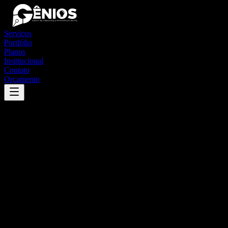
Serviços
Portfólio
Planos
Institucional
Contato
Orçamento
Success
'
água branca
'
App
{100}