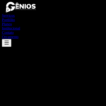
Serviços
Portfólio
Planos
Institucional
Contato
Orçamento
Success
'
águas de santa bárbara
'
App