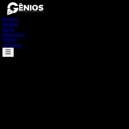
Serviços
Portfólio
Planos
Institucional
Contato
Orçamento
Success
'
alagoa
'
App
{100}