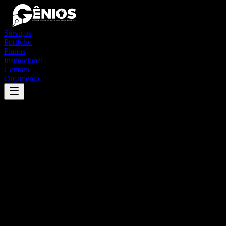
Serviços
Portfólio
Planos
Institucional
Contato
Orçamento
Success
'
altaneira
'
App