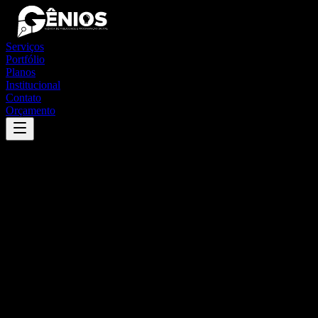
Serviços
Portfólio
Planos
Institucional
Contato
Orçamento
Success
'
alto paraná
'
App