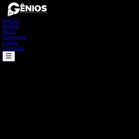
Serviços
Portfólio
Planos
Institucional
Contato
Orçamento
Success
'
amambai
'
App