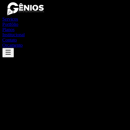
Serviços
Portfólio
Planos
Institucional
Contato
Orçamento
Success
'
anhanguera
'
App