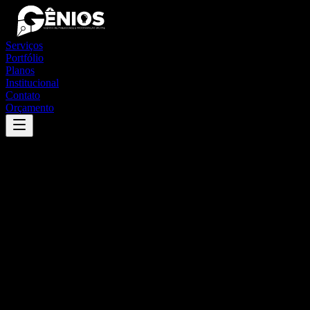
Serviços
Portfólio
Planos
Institucional
Contato
Orçamento
Success
'
aracaju
'
App
{100}