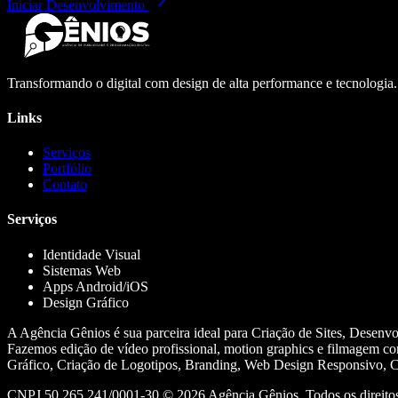
Iniciar Desenvolvimento
Transformando o digital com design de alta performance e tecnologia
Links
Serviços
Portfólio
Contato
Serviços
Identidade Visual
Sistemas Web
Apps Android/iOS
Design Gráfico
A Agência Gênios é sua parceira ideal para Criação de Sites, Desenv
Fazemos edição de vídeo profissional, motion graphics e filmagem co
Gráfico, Criação de Logotipos, Branding, Web Design Responsivo, Cr
CNPJ 50.265.241/0001-30 ©
2026
Agência Gênios. Todos os direitos