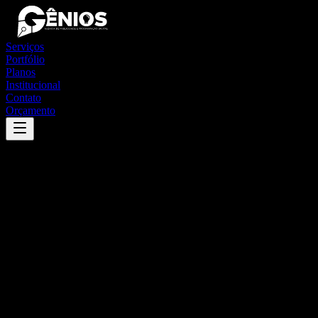
Serviços
Portfólio
Planos
Institucional
Contato
Orçamento
Success
'
araçariguama
'
App