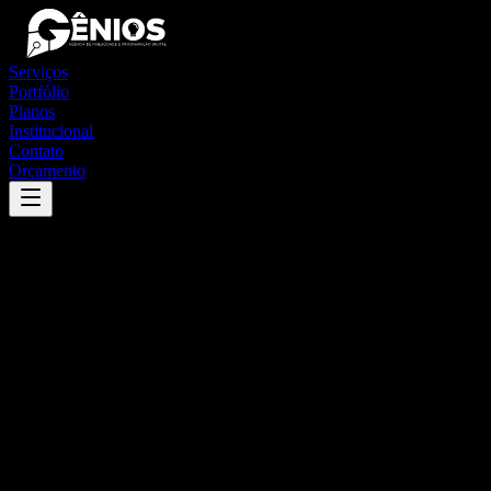
Serviços
Portfólio
Planos
Institucional
Contato
Orçamento
Success
'
aracruz
'
App