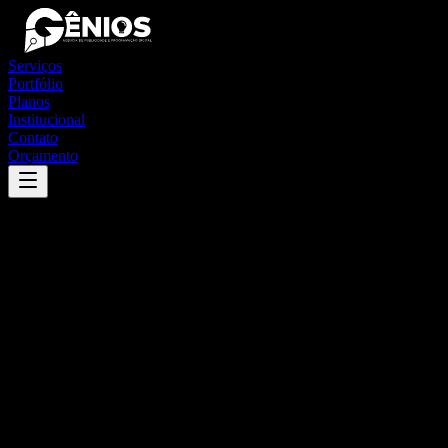
Serviços
Portfólio
Planos
Institucional
Contato
Orçamento
Success
'
araguanã
'
App
{100}