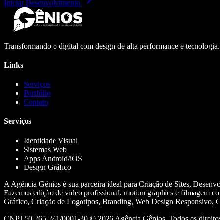
Iniciar Desenvolvimento
Transformando o digital com design de alta performance e tecnologia
Links
Serviços
Portfólio
Contato
Serviços
Identidade Visual
Sistemas Web
Apps Android/iOS
Design Gráfico
A Agência Gênios é sua parceira ideal para Criação de Sites, Desenv
Fazemos edição de vídeo profissional, motion graphics e filmagem co
Gráfico, Criação de Logotipos, Branding, Web Design Responsivo, Cr
CNPJ 50.265.241/0001-30 ©
2026
Agência Gênios. Todos os direitos