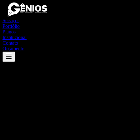
Serviços
Portfólio
Planos
Institucional
Contato
Orçamento
Success
'
arapuá
'
App