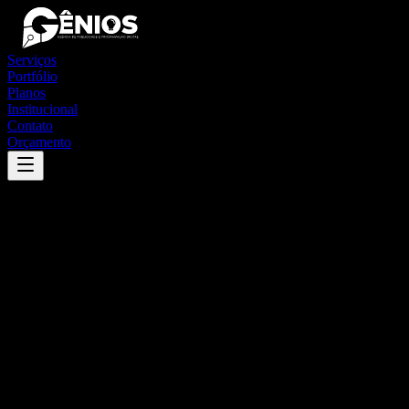
Serviços
Portfólio
Planos
Institucional
Contato
Orçamento
Success
'
arcos
'
App