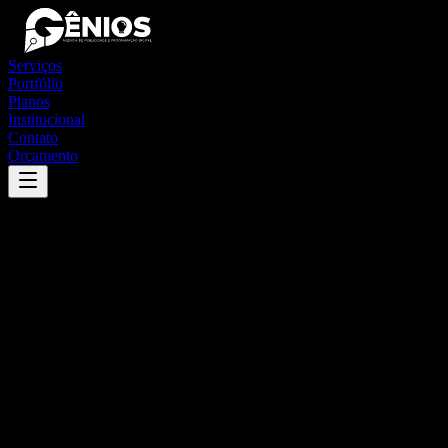
Serviços
Portfólio
Planos
Institucional
Contato
Orçamento
Success
'
arcoverde
'
App
{100}