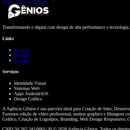
Iniciar Desenvolvimento
Transformando o digital com design de alta performance e tecnologia
Links
Serviços
Portfólio
Contato
Serviços
Identidade Visual
Sistemas Web
Apps Android/iOS
Design Gráfico
A Agência Gênios é sua parceira ideal para Criação de Sites, Desenv
Fazemos edição de vídeo profissional, motion graphics e filmagem co
Gráfico, Criação de Logotipos, Branding, Web Design Responsivo, Cr
CNPJ 50.265.241/0001-30 ©
2026
Agência Gênios. Todos os direitos