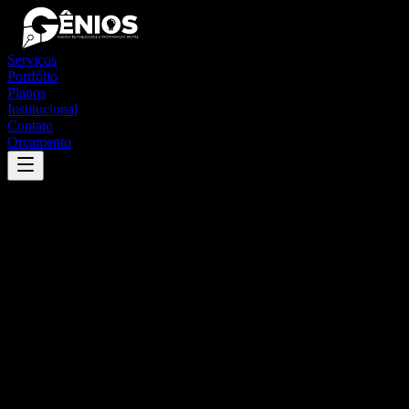
Serviços
Portfólio
Planos
Institucional
Contato
Orçamento
Success
'
arealva
'
App
{100}