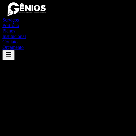
Serviços
Portfólio
Planos
Institucional
Contato
Orçamento
Success
'
areiópolis
'
App