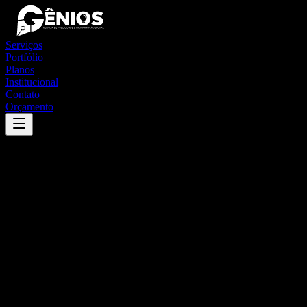
Serviços
Portfólio
Planos
Institucional
Contato
Orçamento
Success
'
ariquemes
'
App