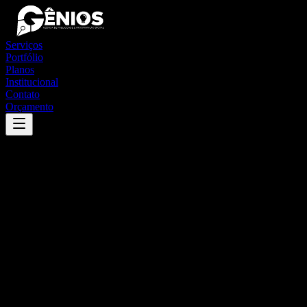
Serviços
Portfólio
Planos
Institucional
Contato
Orçamento
Success
'
aroeiras
'
App