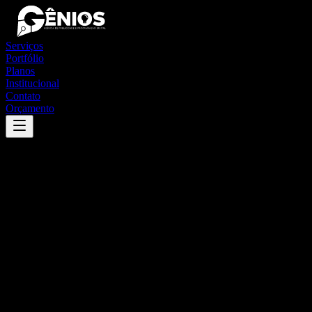
Serviços
Portfólio
Planos
Institucional
Contato
Orçamento
Success
'
axixá
'
App