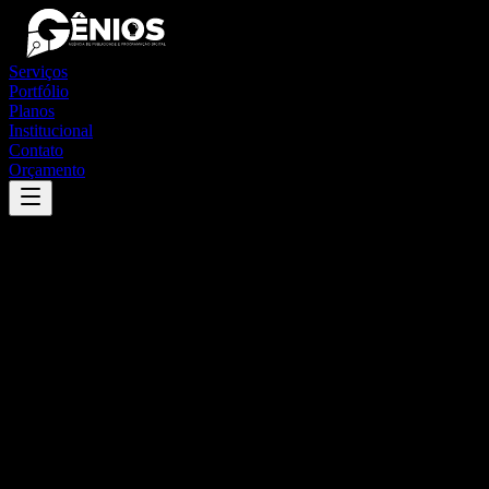
Serviços
Portfólio
Planos
Institucional
Contato
Orçamento
Success
'
baixa grande do ribeiro
'
App
{100}