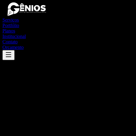
Serviços
Portfólio
Planos
Institucional
Contato
Orçamento
Success
'
baldim
'
App