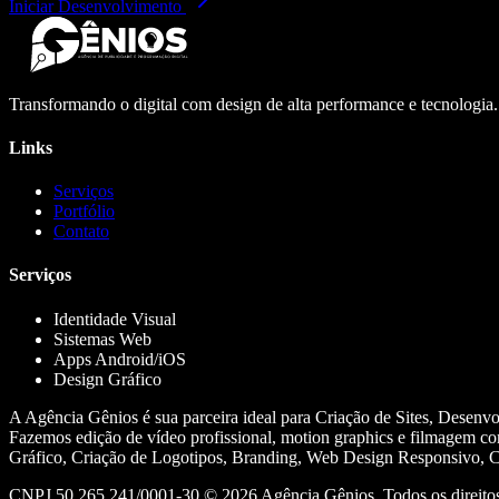
Iniciar Desenvolvimento
Transformando o digital com design de alta performance e tecnologia
Links
Serviços
Portfólio
Contato
Serviços
Identidade Visual
Sistemas Web
Apps Android/iOS
Design Gráfico
A Agência Gênios é sua parceira ideal para Criação de Sites, Desenv
Fazemos edição de vídeo profissional, motion graphics e filmagem co
Gráfico, Criação de Logotipos, Branding, Web Design Responsivo, Cr
CNPJ 50.265.241/0001-30 ©
2026
Agência Gênios. Todos os direitos