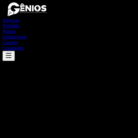
Serviços
Portfólio
Planos
Institucional
Contato
Orçamento
Success
'
balneário piçarras
'
App
{100}