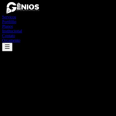
Serviços
Portfólio
Planos
Institucional
Contato
Orçamento
Success
'
bananeiras
'
App