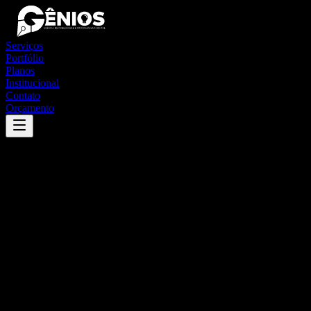
Serviços
Portfólio
Planos
Institucional
Contato
Orçamento
Success
'
bandeirante
'
App