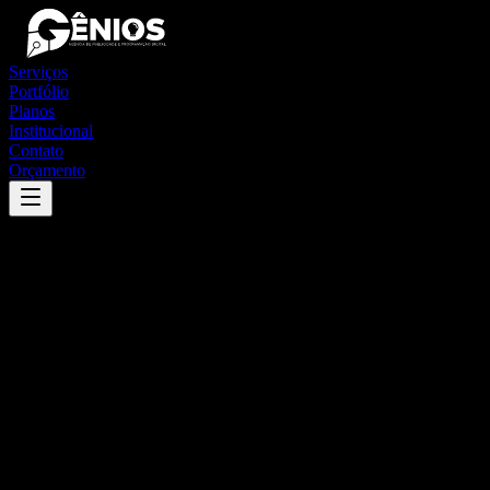
Serviços
Portfólio
Planos
Institucional
Contato
Orçamento
Success
'
barra de são miguel
'
App