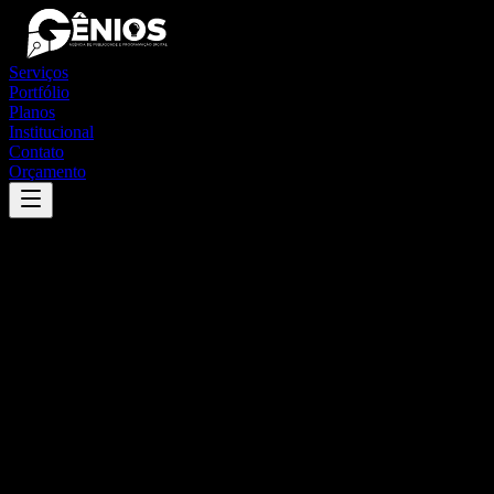
Serviços
Portfólio
Planos
Institucional
Contato
Orçamento
Success
'
bela vista do paraíso
'
App
{100}