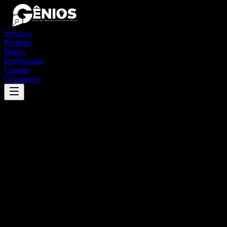
Serviços
Portfólio
Planos
Institucional
Contato
Orçamento
Success
'
belém do brejo do cruz
'
App