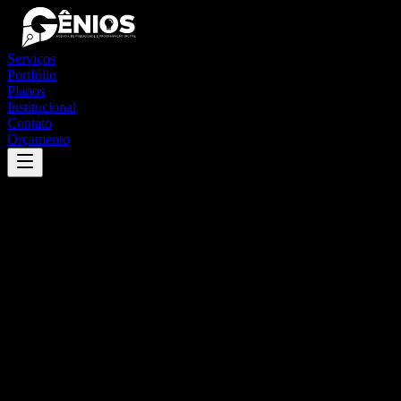
Serviços
Portfólio
Planos
Institucional
Contato
Orçamento
Success
'
belmiro braga
'
App
{100}