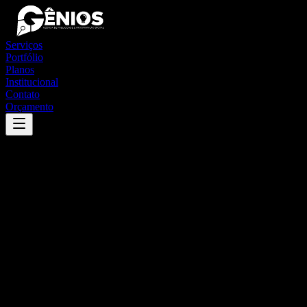
Serviços
Portfólio
Planos
Institucional
Contato
Orçamento
Success
'
boa vista da aparecida
'
App