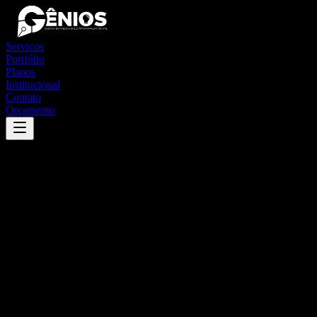
Serviços
Portfólio
Planos
Institucional
Contato
Orçamento
Success
'
bodoquena
'
App