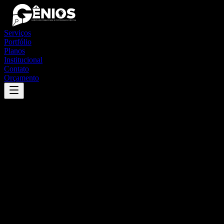
Serviços
Portfólio
Planos
Institucional
Contato
Orçamento
Success
'
boituva
'
App