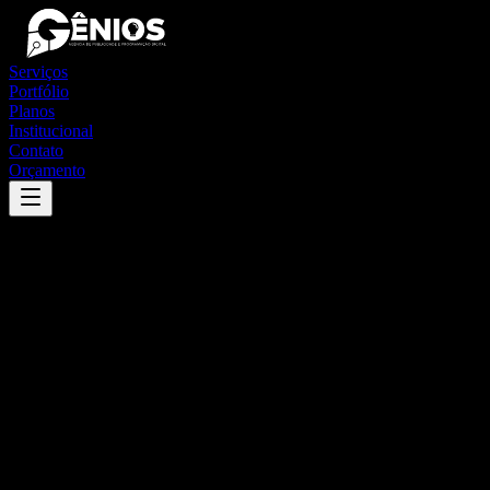
Serviços
Portfólio
Planos
Institucional
Contato
Orçamento
Success
'
bom jesus
'
App