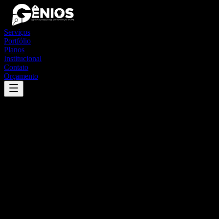
Serviços
Portfólio
Planos
Institucional
Contato
Orçamento
Success
'
bom lugar
'
App