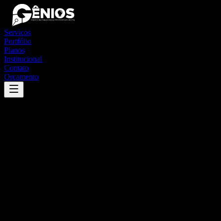
Serviços
Portfólio
Planos
Institucional
Contato
Orçamento
Success
'
boqueirão
'
App